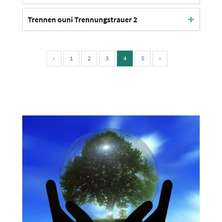
Trennen ouni Trennungstrauer 2
‹
1
2
3
4
5
›