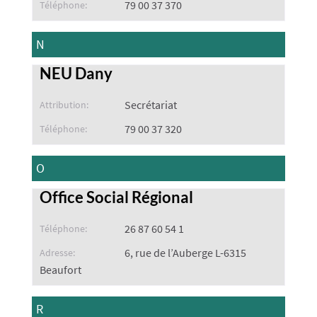
79 00 37 370
Téléphone:
N
NEU Dany
Secrétariat
Attribution:
79 00 37 320
Téléphone:
O
Office Social Régional
26 87 60 54 1
Téléphone:
6, rue de l’Auberge L-6315
Adresse:
Beaufort
R