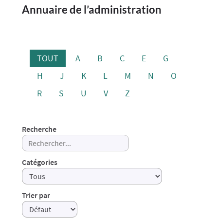
Annuaire de l’administration
TOUT
A
B
C
E
G
H
J
K
L
M
N
O
R
S
U
V
Z
Recherche
Catégories
Trier par