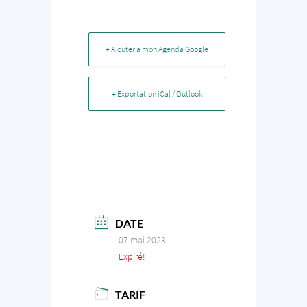
+ Ajouter à mon Agenda Google
+ Exportation iCal / Outlook
DATE
07 mai 2023
Expiré!
TARIF