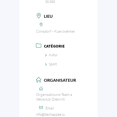
30.00€
LIEU
Consdorf - Kuerzwénkel
CATÉGORIE
Kultur
Sport
ORGANISATEUR
Organisatoiuns-Team a
Vëlosclub Diekirch
Email
info@dechappee.lu