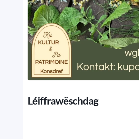
Léiffrawëschdag