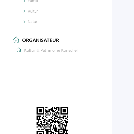
Famill
Kultur
Natur
ORGANISATEUR
Kultur & Patrimoine Konsdref