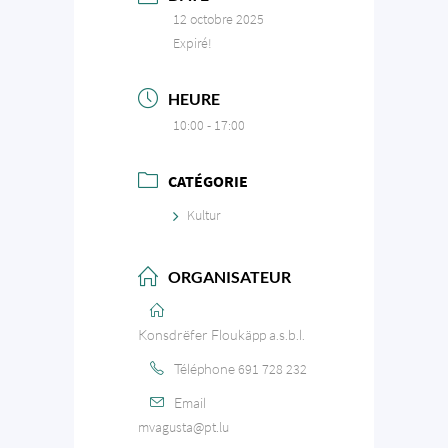
12 octobre 2025
Expiré!
HEURE
10:00 - 17:00
CATÉGORIE
Kultur
ORGANISATEUR
Konsdrëfer Floukäpp a.s.b.l.
Téléphone
691 728 232
Email
mvagusta@pt.lu