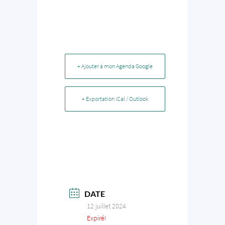
+ Ajouter à mon Agenda Google
+ Exportation iCal / Outlook
DATE
12 juillet 2024
Expiré!