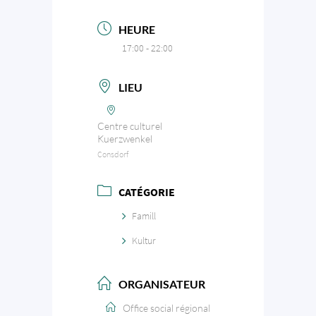
HEURE
17:00 - 22:00
LIEU
Centre culturel
Kuerzwenkel
Consdorf
CATÉGORIE
Famill
Kultur
ORGANISATEUR
Office social régional