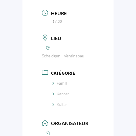
HEURE
17:00
LIEU
Scheidgen - Veräinsbau
CATÉGORIE
Famill
Kanner
Kultur
ORGANISATEUR