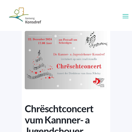
Chrëschtconcert
vum Kannner- a
Jugendchouer