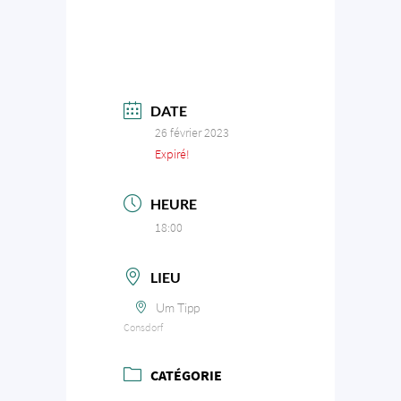
DATE
26 février 2023
Expiré!
HEURE
18:00
LIEU
Um Tipp
Consdorf
CATÉGORIE