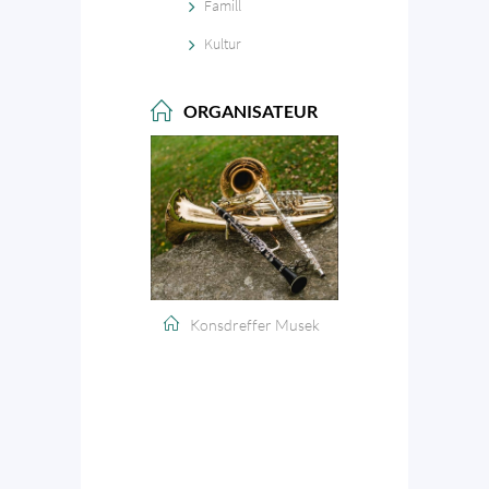
Famill
Kultur
ORGANISATEUR
Konsdreffer Musek